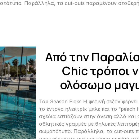
ματότυπο. Παράλληλα, τα cut-outs παραμένουν σταθερή
Από την Παραλία
Chic τρόποι 
ολόσωμο μαγι
Top Season Picks Η φετινή σεζόν φέρνε
το έντονο ηλεκτρίκ μπλε και το “peach 
σχέδια εστιάζουν στην άνεση αλλά και
αθλητικές γραμμές με θηλυκές λεπτομέ
σωματότυπο. Παράλληλα, τα cut-outs 
προσφέροντας μια μοντέρνα πινελιά στ