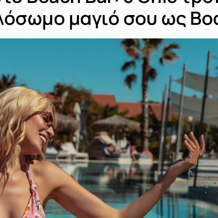
λόσωμο μαγιό σου ως Bo