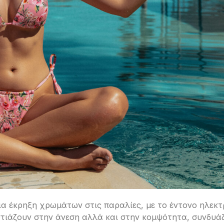
ια έκρηξη χρωμάτων στις παραλίες, με το έντονο ηλεκτρ
στιάζουν στην άνεση αλλά και στην κομψότητα, συνδυά