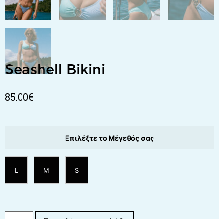
Seashell Bikini
85.00
€
Επιλέξτε το Μέγεθός σας
L
M
S