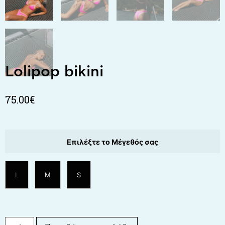
Lolipop bikini
75.00
€
Επιλέξτε το Μέγεθός σας
L
M
S