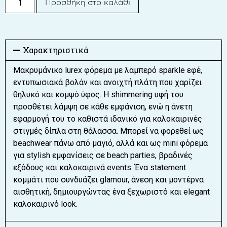
Προσθήκη στο καλάθι
Χαρακτηριστικά
Μακρυμάνικο lurex φόρεμα με λαμπερό sparkle εφέ,
εντυπωσιακά βολάν και ανοιχτή πλάτη που χαρίζει
θηλυκό και κομψό ύφος. Η shimmering υφή του
προσθέτει λάμψη σε κάθε εμφάνιση, ενώ η άνετη
εφαρμογή του το καθιστά ιδανικό για καλοκαιρινές
στιγμές δίπλα στη θάλασσα. Μπορεί να φορεθεί ως
beachwear πάνω από μαγιό, αλλά και ως mini φόρεμα
για stylish εμφανίσεις σε beach parties, βραδινές
εξόδους και καλοκαιρινά events. Ένα statement
κομμάτι που συνδυάζει glamour, άνεση και μοντέρνα
αισθητική, δημιουργώντας ένα ξεχωριστό και elegant
καλοκαιρινό look.