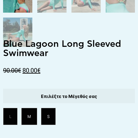
Blue Lagoon Long Sleeved
Swimwear
90.00
€
80.00
€
Επιλέξτε το Μέγεθός σας
L
M
S