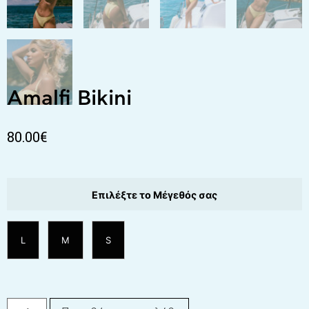
Amalfi Bikini
80.00
€
Επιλέξτε το Μέγεθός σας
L
M
S